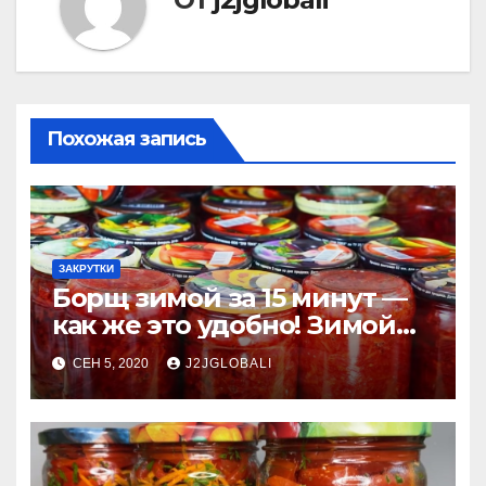
Похожая запись
ЗАКРУТКИ
Борщ зимой за 15 минут —
как же это удобно! Зимой
очень выручает и экономит
СЕН 5, 2020
J2JGLOBALI
время