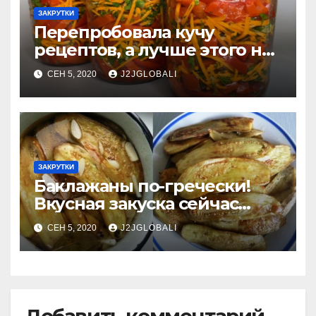
ЗАКРУТКИ
Перепробовала кучу
рецептов, а лучше этого не
нашла. Вкуснейший
СЕН 5, 2020
J2JGLOBALI
сладкий перец на зиму
ЗАКРУТКИ
Баклажаны по-гречески!
Вкусная закуска сейчас
поесть и на зиму
СЕН 5, 2020
J2JGLOBALI
Добавить комментарий