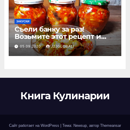
ЗАКУСКИ
Съели банку за раз!
Возьмите этот рецепт и
готовьте побольше:
05.09.2020
J2JGLOBALI
баклажаны с фасолью и
овощами на зиму
Книга Кулинарии
Сайт работает на WordPress
|
Тема: Newsup, автор
Themeansar