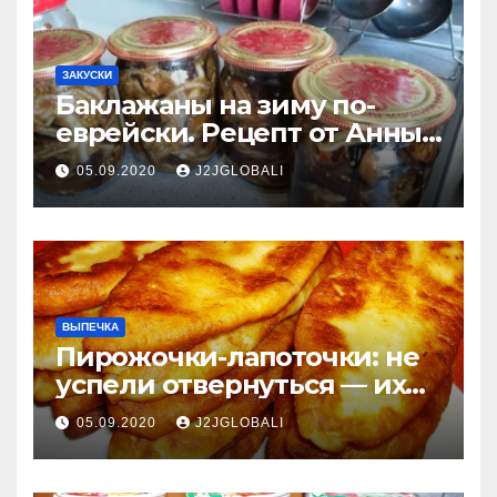
ЗАКУСКИ
Баклажаны на зиму по-
еврейски. Рецепт от Анны
Ароновны
05.09.2020
J2JGLOBALI
ВЫПЕЧКА
Пирожочки-лапоточки: не
успели отвернуться — их
уже нет!
05.09.2020
J2JGLOBALI