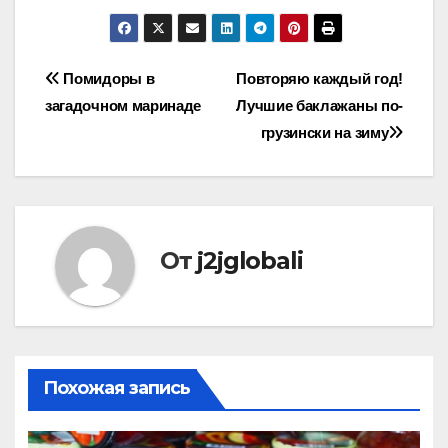
Навигация
Помидоры в
Повторяю каждый год!
загадочном маринаде
Лучшие баклажаны по-
по
грузински на зиму
записям
От
j2jglobali
Похожая запись