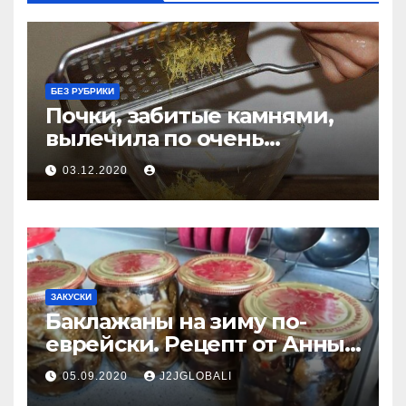
БЕЗ РУБРИКИ
Почки, забитые камнями,
вылечила по очень
простому рецепту — уже 30
03.12.2020
лет прошло и все хорошо!
ЗАКУСКИ
Баклажаны на зиму по-
еврейски. Рецепт от Анны
Ароновны
05.09.2020
J2JGLOBALI