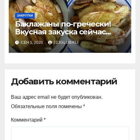
ЗАКРУТКИ
Баклажаны по-гречески!
Вкусная закуска сейчас
поесть и на зиму
СЕН 5, 2020
J2JGLOBALI
Добавить комментарий
Ваш адрес email не будет опубликован.
Обязательные поля помечены
*
Комментарий
*