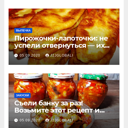
ВЫПЕЧКА
Пирожочки-лапоточки: не
успели отвернуться — их
уже нет!
05.09.2020
J2JGLOBALI
ЗАКУСКИ
Съели банку за раз!
Возьмите этот рецепт и
готовьте побольше:
05.09.2020
J2JGLOBALI
баклажаны с фасолью и