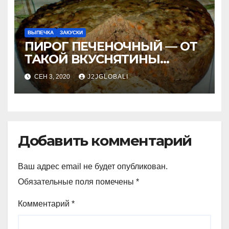
ВЫПЕЧКА
ЗАКУСКИ
ПИРОГ ПЕЧЕНОЧНЫЙ — ОТ
ТАКОЙ ВКУСНЯТИНЫ
НИКТО НЕ ОТКАЗЫВАЕТСЯ!
СЕН 3, 2020
J2JGLOBALI
Вкусно до безобразия!
Добавить комментарий
Ваш адрес email не будет опубликован.
Обязательные поля помечены
*
Комментарий
*