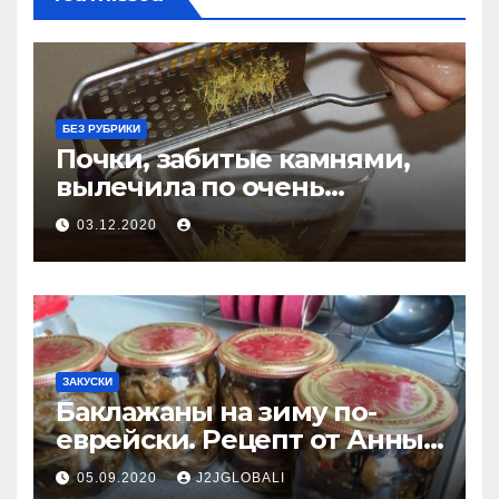
БЕЗ РУБРИКИ
Почки, забитые камнями,
вылечила по очень
простому рецепту — уже 30
03.12.2020
лет прошло и все хорошо!
ЗАКУСКИ
Баклажаны на зиму по-
еврейски. Рецепт от Анны
Ароновны
05.09.2020
J2JGLOBALI