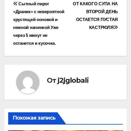
Навигация
Сытный пирог
ОТ КАКОГО СУПА НА
«Драник» с невероятной
ВТОРОЙ ДЕНЬ
по
хрустящей основой и
ОСТАЕТСЯ ПУСТАЯ
записям
нежной начинкой Уже
КАСТРЮЛЯ
через 5 минут не
останется и кусочка.
От
j2jglobali
Похожая запись