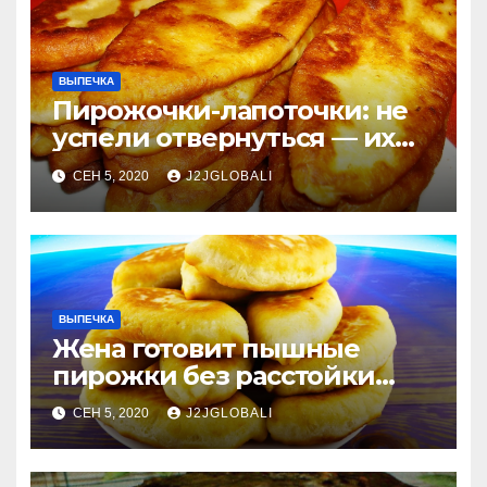
ВЫПЕЧКА
Пирожочки-лапоточки: не
успели отвернуться — их
уже нет!
СЕН 5, 2020
J2JGLOBALI
ВЫПЕЧКА
Жена готовит пышные
пирожки без расстойки
теста
СЕН 5, 2020
J2JGLOBALI