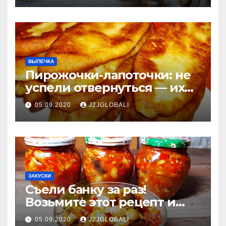
ВЫПЕЧКА
Пирожочки-лапоточки: не
успели отвернуться — их
уже нет!
05.09.2020
J2JGLOBALI
ЗАКУСКИ
Съели банку за раз!
Возьмите этот рецепт и
готовьте побольше:
05.09.2020
J2JGLOBALI