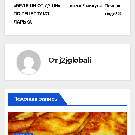
по
«БЕЛЯШИ ОТ ДУШИ»
всего 2 минуты. Печь не
записям
ПО РЕЦЕПТУ ИЗ
надо!
ЛАРЬКА
От
j2jglobali
Похожая запись