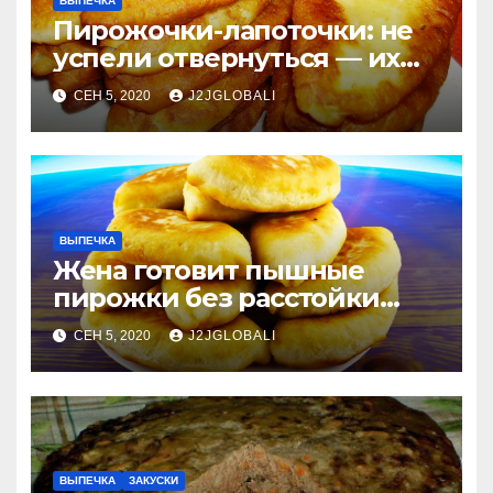
ВЫПЕЧКА
Пирожочки-лапоточки: не
успели отвернуться — их
уже нет!
СЕН 5, 2020
J2JGLOBALI
ВЫПЕЧКА
Жена готовит пышные
пирожки без расстойки
теста
СЕН 5, 2020
J2JGLOBALI
ВЫПЕЧКА
ЗАКУСКИ