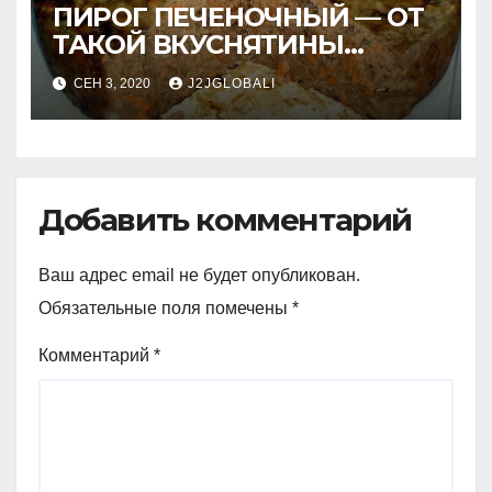
ПИРОГ ПЕЧЕНОЧНЫЙ — ОТ
ТАКОЙ ВКУСНЯТИНЫ
НИКТО НЕ ОТКАЗЫВАЕТСЯ!
СЕН 3, 2020
J2JGLOBALI
Вкусно до безобразия!
Добавить комментарий
Ваш адрес email не будет опубликован.
Обязательные поля помечены
*
Комментарий
*