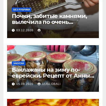
БЕЗ РУБРИКИ
Почки, забитые камнями,
вылечила по очень
простому рецепту — уже 30
03.12.2020
лет прошло и все хорошо!
ЗАКУСКИ
Баклажаны на зиму по-
еврейски. Рецепт от Анны
Ароновны
05.09.2020
J2JGLOBALI