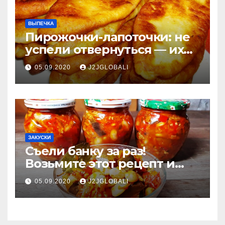
ВЫПЕЧКА
Пирожочки-лапоточки: не
успели отвернуться — их
уже нет!
05.09.2020
J2JGLOBALI
ЗАКУСКИ
Съели банку за раз!
Возьмите этот рецепт и
готовьте побольше:
05.09.2020
J2JGLOBALI
баклажаны с фасолью и
овощами на зиму